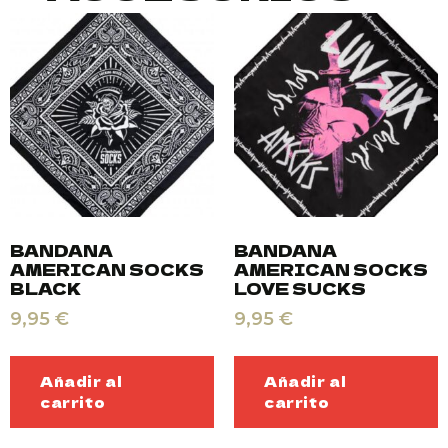
BANDANA
BANDANA
AMERICAN SOCKS
AMERICAN SOCKS
BLACK
LOVE SUCKS
9,95
€
9,95
€
Añadir al
Añadir al
carrito
carrito