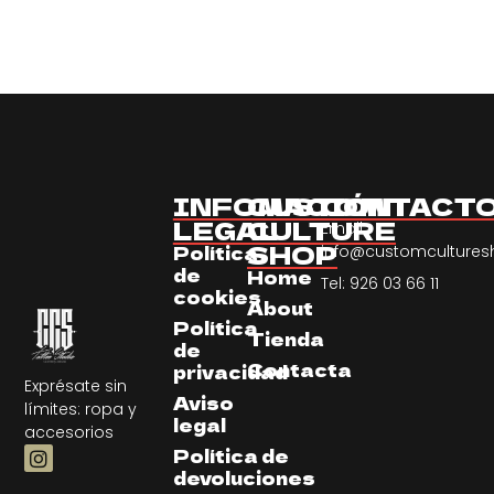
INFOMACIÓN
CUSTOM
CONTACT
LEGAL
CULTURE
Email:
SHOP
Política
info@customculture
de
Home
Tel: 926 03 66 11
cookies
About
Política
Tienda
de
Contacta
privacidad
Exprésate sin
Aviso
límites: ropa y
legal
accesorios
Política de
devoluciones