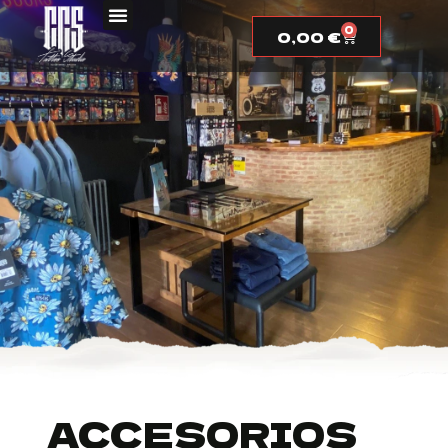
0
0,00
€
ACCESORIOS