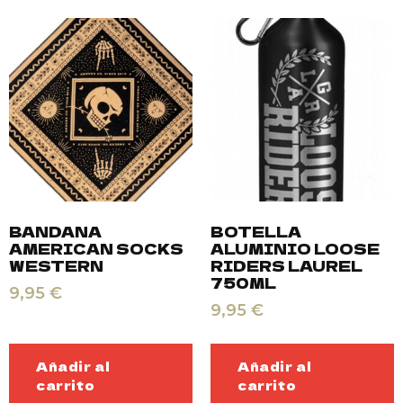
BANDANA
BOTELLA
AMERICAN SOCKS
ALUMINIO LOOSE
WESTERN
RIDERS LAUREL
750ML
9,95
€
9,95
€
Añadir al
Añadir al
carrito
carrito