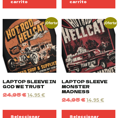
carrito
carrito
¡Oferta!
¡Oferta!
LAPTOP SLEEVE IN
LAPTOP SLEEVE
GOD WE TRUST
MONSTER
MADNESS
24,95
€
14,95
€
24,95
€
14,95
€
Seleccionar
Seleccionar