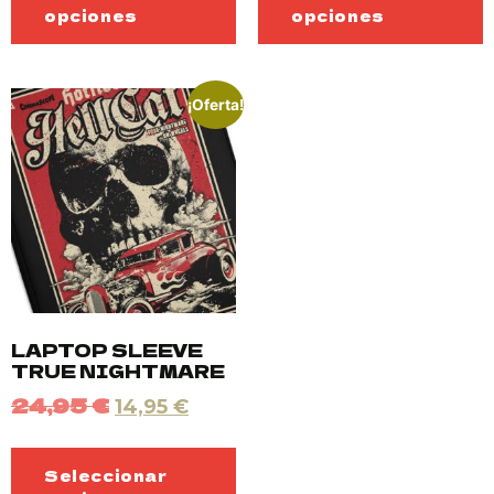
opciones
opciones
¡Oferta!
LAPTOP SLEEVE
TRUE NIGHTMARE
24,95
€
14,95
€
Seleccionar