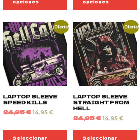
opciones
opciones
¡Oferta!
¡Oferta!
LAPTOP SLEEVE
LAPTOP SLEEVE
SPEED KILLS
STRAIGHT FROM
HELL
24,95
€
14,95
€
24,95
€
14,95
€
Seleccionar
Seleccionar