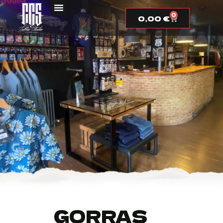
0
0,00
€
GORRAS