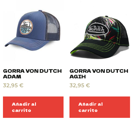
GORRA VON DUTCH
GORRA VON DUTCH
ADAM
AGIH
32,95
€
32,95
€
Añadir al
Añadir al
carrito
carrito