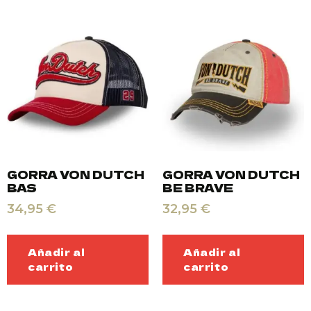
GORRA VON DUTCH
GORRA VON DUTCH
BAS
BE BRAVE
34,95
€
32,95
€
Añadir al
Añadir al
carrito
carrito