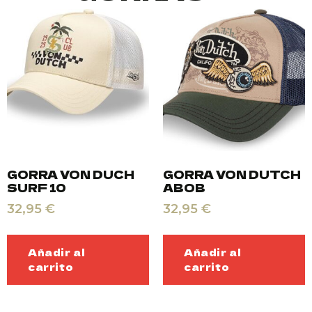
GORRA VON DUCH
GORRA VON DUTCH
SURF 10
ABOB
32,95
€
32,95
€
Añadir al
Añadir al
carrito
carrito