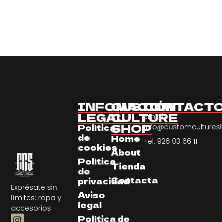
INFOMACIÓN
CUSTOM
CONTACT
LEGAL
CULTURE
Email:
SHOP
Política
info@customculture
de
Home
Tel: 926 03 66 11
cookies
About
Política
Tienda
de
Contacta
privacidad
Exprésate sin
Aviso
límites: ropa y
legal
accesorios
Política de