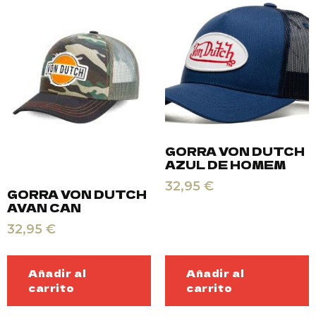
GORRA VON DUTCH
AZUL DE HOMEM
32,95
€
GORRA VON DUTCH
AVAN CAN
32,95
€
Añadir al
Añadir al
carrito
carrito