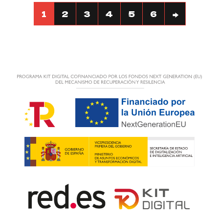
1
2
3
4
5
6
→