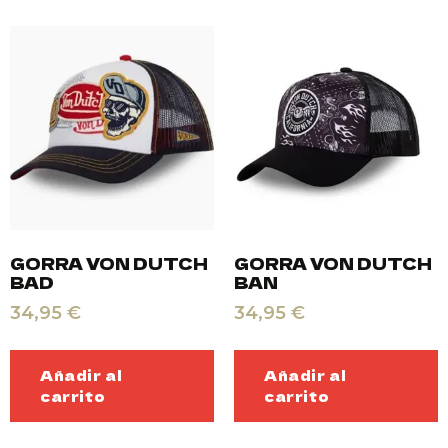
GORRA VON DUTCH
GORRA VON DUTCH
BAD
BAN
34,95
€
34,95
€
Añadir al
Añadir al
carrito
carrito