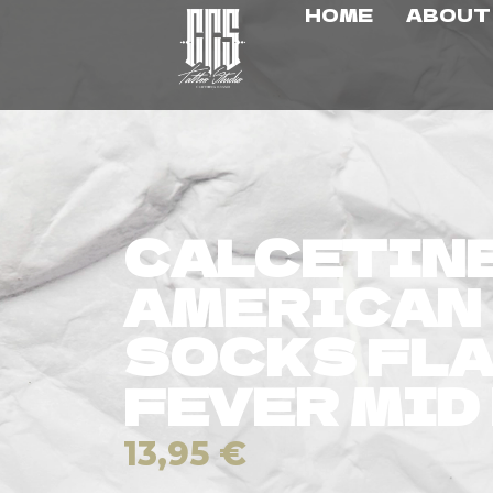
HOME
ABOUT
CALCETIN
AMERICAN
SOCKS FL
FEVER MID
13,95
€