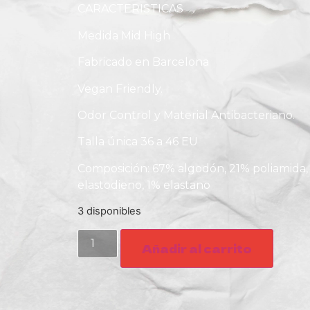
CARACTERISTICAS
Medida Mid High
Fabricado en Barcelona
Vegan Friendly.
Odor Control y Material Antibacteriano.
Talla única 36 a 46 EU
Composición: 67% algodón, 21% poliamida, 
elastodieno, 1% elastano
3 disponibles
Añadir al carrito