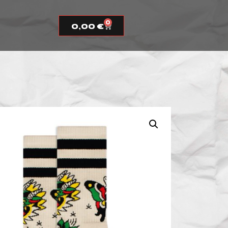
0
0,00
€