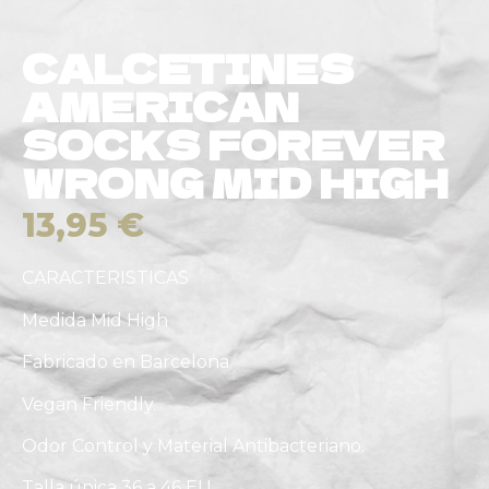
CALCETINES
AMERICAN
SOCKS FOREVER
WRONG MID HIGH
13,95
€
CARACTERISTICAS
Medida Mid High
Fabricado en Barcelona
Vegan Friendly.
Odor Control y Material Antibacteriano.
Talla única 36 a 46 EU