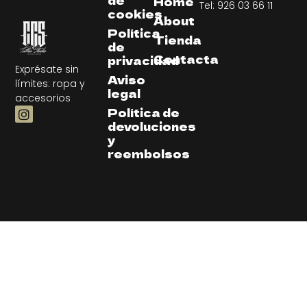
Home
Tel: 926 03 66 11
cookies
About
Política
Tienda
de
Contacta
privacidad
Exprésate sin
Aviso
límites: ropa y
legal
accesorios
Política de
devoluciones
y
reembolsos