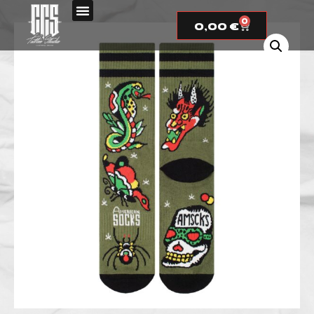
0
0,00
€