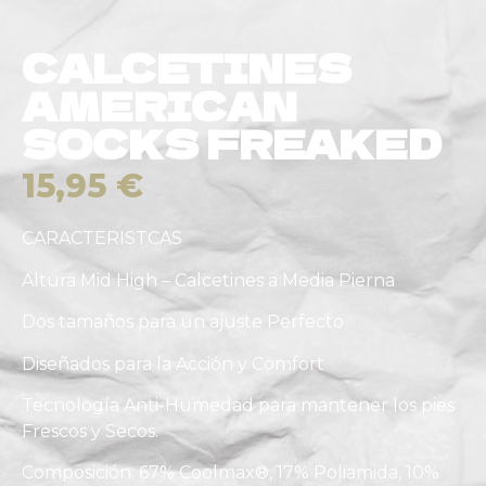
CALCETINES
AMERICAN
SOCKS FREAKED
15,95
€
CARACTERISTCAS
Altura Mid High – Calcetines a Media Pierna
Dos tamaños para un ajuste Perfecto
Diseñados para la Acción y Comfort
Tecnología Anti-Humedad para mantener los pies
Frescos y Secos.
Composición: 67% Coolmax®, 17% Poliamida, 10%