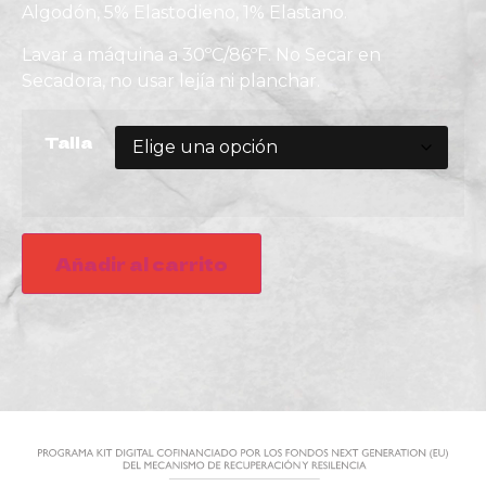
Algodón, 5% Elastodieno, 1% Elastano.
Lavar a máquina a 30ºC/86ºF. No Secar en
Secadora, no usar lejía ni planchar.
Talla
Añadir al carrito