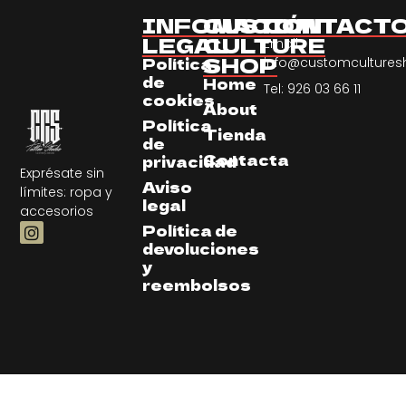
INFOMACIÓN
CUSTOM
CONTACT
LEGAL
CULTURE
Email:
SHOP
Política
info@customculture
de
Home
Tel: 926 03 66 11
cookies
About
Política
Tienda
de
Contacta
privacidad
Exprésate sin
Aviso
límites: ropa y
legal
accesorios
Política de
devoluciones
y
reembolsos