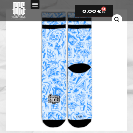
0
0,00
€