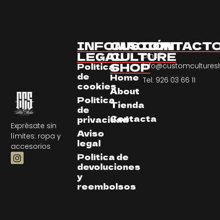
INFOMACIÓN
CUSTOM
CONTACT
LEGAL
CULTURE
Email:
SHOP
Política
info@customculture
de
Home
Tel: 926 03 66 11
cookies
About
Política
Tienda
de
Contacta
privacidad
Exprésate sin
Aviso
límites: ropa y
legal
accesorios
Política de
devoluciones
y
reembolsos