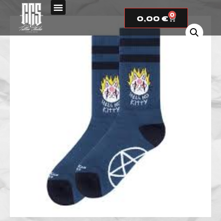
0
0,00
€