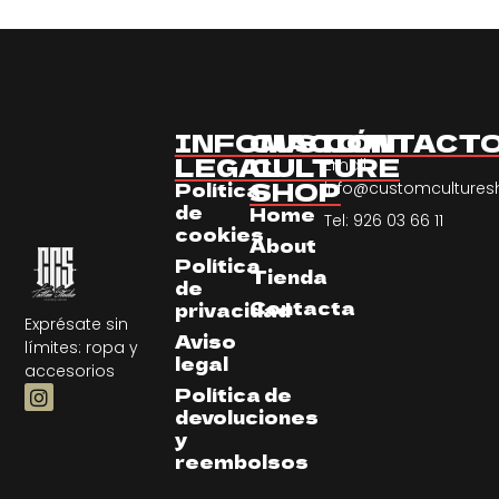
INFOMACIÓN
CUSTOM
CONTACT
LEGAL
CULTURE
Email:
SHOP
Política
info@customculture
de
Home
Tel: 926 03 66 11
cookies
About
Política
Tienda
de
Contacta
privacidad
Exprésate sin
Aviso
límites: ropa y
legal
accesorios
Política de
devoluciones
y
reembolsos