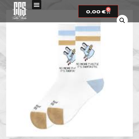
0
0,00
€