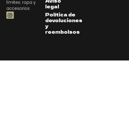
Aviso
límites: ropa y
legal
accesorios
Política de
devoluciones
y
reembolsos