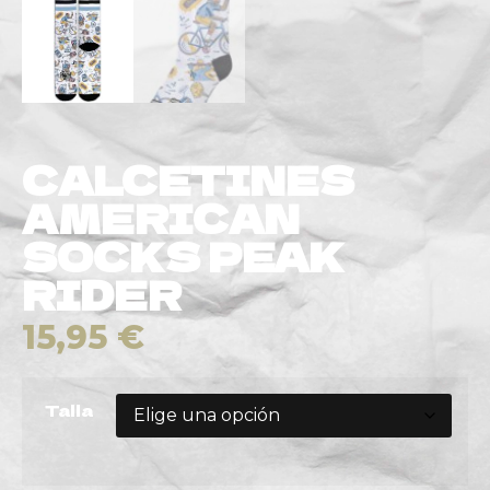
CALCETINES
AMERICAN
SOCKS PEAK
RIDER
15,95
€
Talla