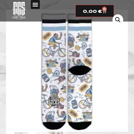
0
0,00
€