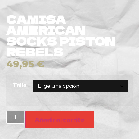
CAMISA
AMERICAN
SOCKS PISTON
REBELS
49,95
€
Talla
Añadir al carrito