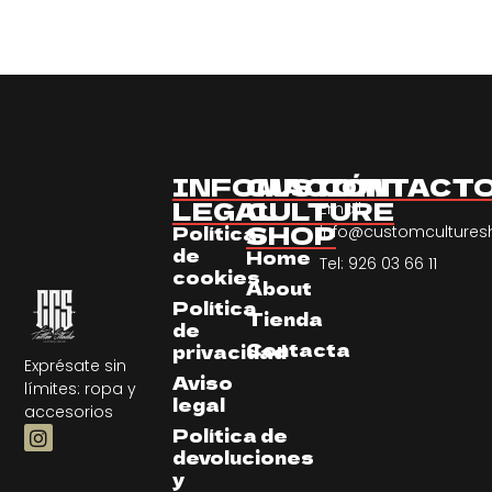
INFOMACIÓN
CUSTOM
CONTACT
LEGAL
CULTURE
Email:
SHOP
Política
info@customculture
de
Home
Tel: 926 03 66 11
cookies
About
Política
Tienda
de
Contacta
privacidad
Exprésate sin
Aviso
límites: ropa y
legal
accesorios
Política de
devoluciones
y