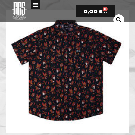
0
0,00
€