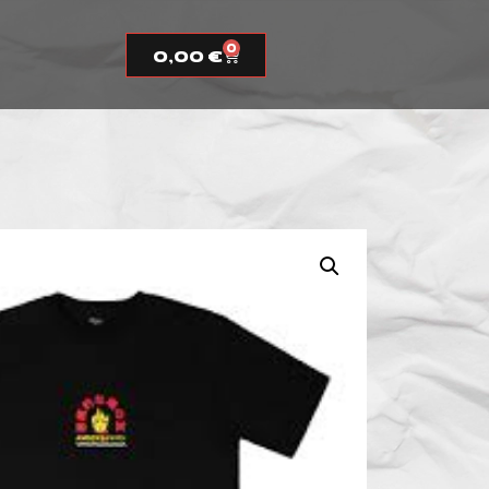
0
0,00
€