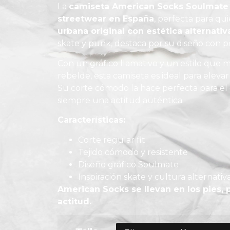
La
camiseta American Socks Soulmate
streetwear en España
, perfecta para q
urbana original con estética alternativ
skate y punk, destaca por su diseño con p
Con un gráfico llamativo y un estilo que m
rebelde, esta camiseta es ideal para eleva
Su corte cómodo la hace perfecta para el
siempre una actitud auténtica.
Características:
Corte regular fit
Tejido cómodo y resistente
Diseño gráfico Soulmate
Inspiración skate y cultura alternativ
American Socks se llevan en los pies, 
actitud.