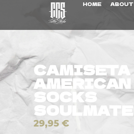
HOME
ABOUT
CAMISETA
AMERICAN
SOCKS
SOULMATE
29,95
€