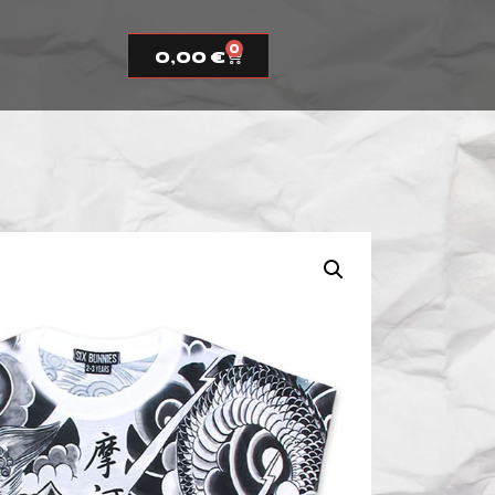
0
0,00
€