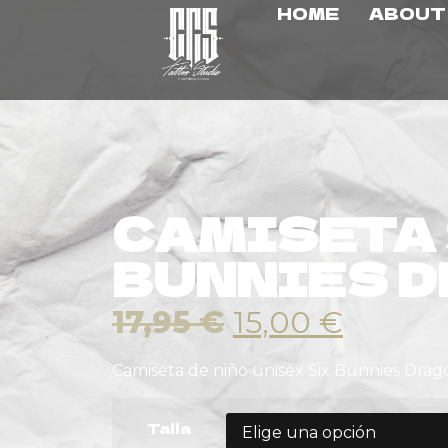
HOME
ABOUT
CAMISETA 
BUNNIES 
17,95
€
15,00
€
Camiseta de niño unisex Six Bunnies Drag
Talla