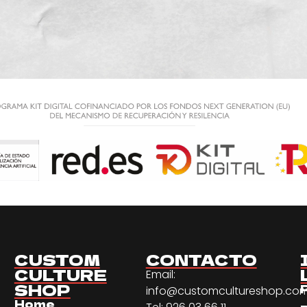
CUSTOM
CONTACTO
CULTURE
Email:
SHOP
info@customcultureshop.co
Home