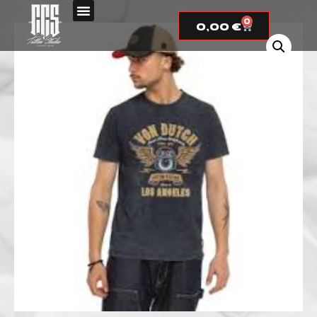
0
0,00
€