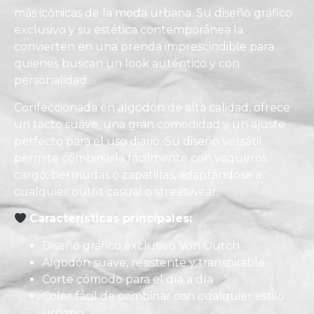
más icónicas de la moda urbana. Su diseño gráfico
exclusivo y su estética contemporánea la
convierten en una prenda imprescindible para
quienes buscan un look auténtico y con
personalidad.
Confeccionada en algodón de alta calidad, ofrece
un tacto suave, una gran comodidad y un ajuste
perfecto para el uso diario. Su diseño versátil
permite combinarla fácilmente con vaqueros,
cargo, bermudas o zapatillas, adaptándose a
cualquier outfit casual o streetwear.
Características principales:
Diseño gráfico exclusivo Von Dutch
Algodón suave, resistente y transpirable
Corte cómodo para el día a día
Color fácil de combinar con cualquier estilo
urbano