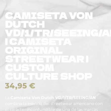
CAMISETA VON
DUTCH
VD/1/TR/SEEING/
| CAMISETA
ORIGINAL
STREETWEAR |
CUSTOM
CULTURE SHOP
34,95
€
La
Camiseta Von Dutch VD/1/TR/SEEING/AN
combina la esencia del streetwear americano con
el carácter inconfundible de una de las marcas