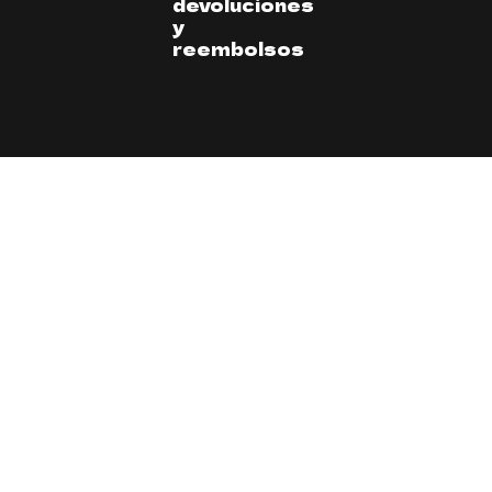
devoluciones
y
reembolsos