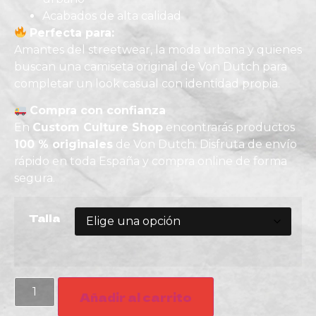
Acabados de alta calidad
Perfecta para:
Amantes del streetwear, la moda urbana y quienes
buscan una camiseta original de Von Dutch para
completar un look casual con identidad propia.
Compra con confianza
En
Custom Culture Shop
encontrarás productos
100 % originales
de
Von Dutch
. Disfruta de envío
rápido en toda España y compra online de forma
segura.
Talla
Añadir al carrito