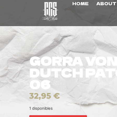
HOME
ABOUT
GORRA VO
DUTCH PA
06
32,95
€
1 disponibles