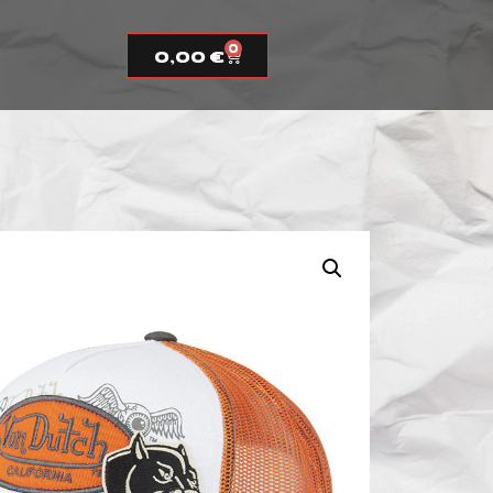
0
0,00
€