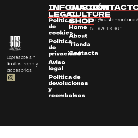
INFOMACIÓN
CUSTOM
CONTACT
LEGAL
CULTURE
Email:
SHOP
Política
info@customculture
de
Home
Tel: 926 03 66 11
cookies
About
Política
Tienda
de
Contacta
privacidad
Exprésate sin
Aviso
límites: ropa y
legal
accesorios
Política de
devoluciones
y
reembolsos