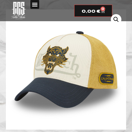
0
0,00
€