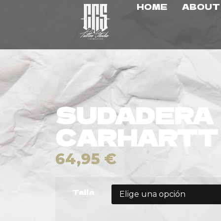
HOME
ABOUT
SUDADERA
CARHARTT
64,95
€
Talla