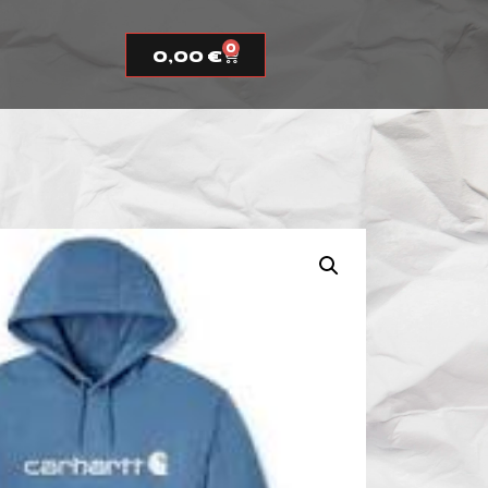
0
0,00
€