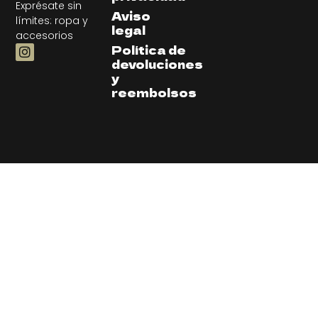
Exprésate sin
Aviso
límites: ropa y
legal
accesorios
Política de
devoluciones
y
reembolsos