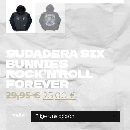
SUDADERA SIX
BUNNIES
ROCK’N’ROLL
FOREVER
29,95
€
25,00
€
Talla