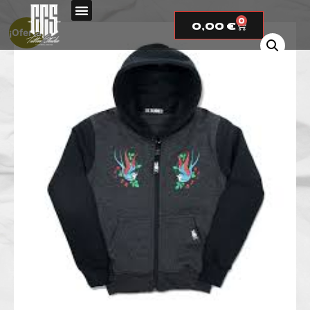
0
0,00
€
¡Oferta!